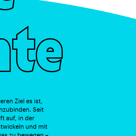
hte
en Ziel es ist,
inzubinden. Seit
 auf, in der
ntwickeln und mit
twas zu bewegen –