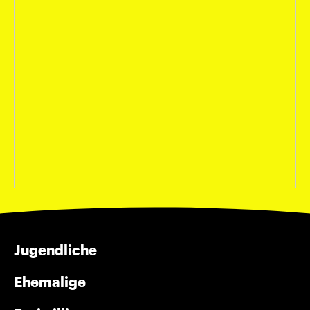
Finanzierung erfolgt auf Einzelfallbasis
Sports Games (we won’t cover the full
cost of tickets, but to add a special
element or unique promotion)
Transportation (if it’s the main element of
the program like a limo tour or party bus)
Food Experiences with Jewish Content
(Candy Sukkah Making, Shabbat Dinners,
etc.)
Food Experiences that are the Experience
(Cupcake Wars, Master Chef, Guac Off,
etc.)
Jugendliche
Diese Liste ist nicht vollständig! Wir
Ehemalige
möchten Sie ermutigen, sich für jedes
Programmelement, das innovativ,