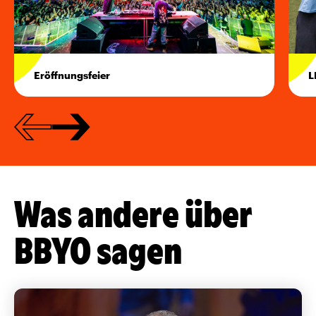
Eröffnungsfeier
L
Was andere über
BBYO sagen